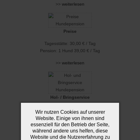
>>
weiterlesen
Preise
Tagesstätte: 30,00 € / Tag
Pension: 1 Hund 39,00 € / Tag
>>
weiterlesen
Hol- / Bringservice
Sie haben keine Zeit uns Ihren Liebling zu
Wir nutzen Cookies auf unserer
bringen? Auf Wunsch holen wir Ihren Hund ab
Website. Einige von ihnen sind
und bringen Ihn wieder nach Hause.
essenziell für den Betrieb der Seite,
während andere uns helfen, diese
>>
weiterlesen
Website und die Nutzererfahrung zu