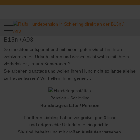
09451 9443803
0176 61769405
info@ralfs-hundepension.de
Ralfs Hundepension
Mobile Menu Toggle
Ihre Hundepension in Schierling direkt an der
B15n / A93
Sie möchten entspannt und mit einem guten Gefühl in Ihren
wohlverdienten Urlaub fahren und wissen nicht wohin mit Ihrem
vierbeinigen, treuen Kameraden?
Sie arbeiten ganztags und wollen Ihren Hund nicht so lange alleine
zu Hause lassen? Wir helfen Ihnen gerne …
Hundetagesstätte / Pension
Für Ihren Liebling haben wir große, gemütliche
und artgerechte Unterkünfte eingerichtet.
Sie sind beheizt und mit großen Ausläufen versehen.